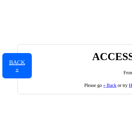
ACCESS
BACK
«
From
Please go
« Back
or try
H