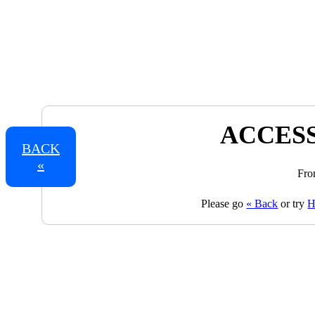
ACCESS
BACK
«
Fro
Please go
« Back
or try
H