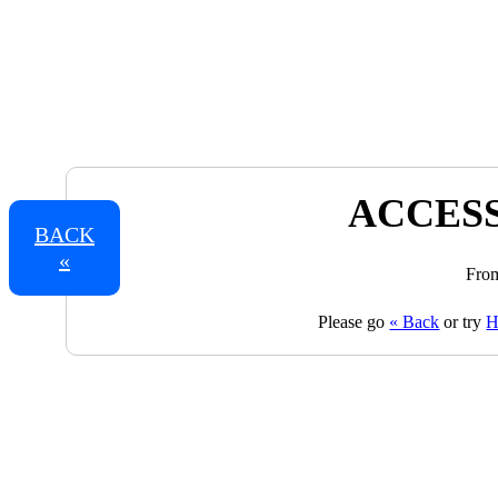
ACCESS
BACK
«
From
Please go
« Back
or try
H