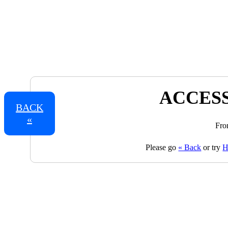
ACCESS
BACK
«
Fro
Please go
« Back
or try
H