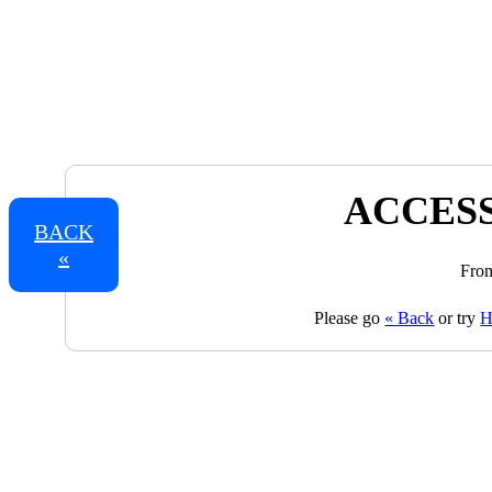
ACCESS
BACK
«
From
Please go
« Back
or try
H