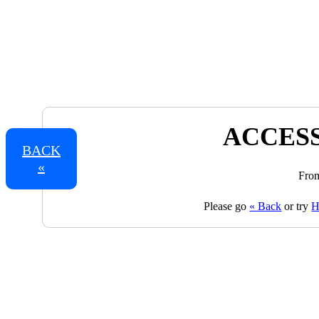
ACCESS
BACK
«
From
Please go
« Back
or try
H