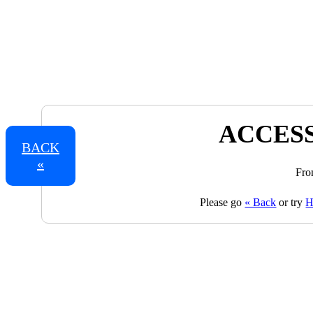
ACCESS
BACK
«
Fro
Please go
« Back
or try
H