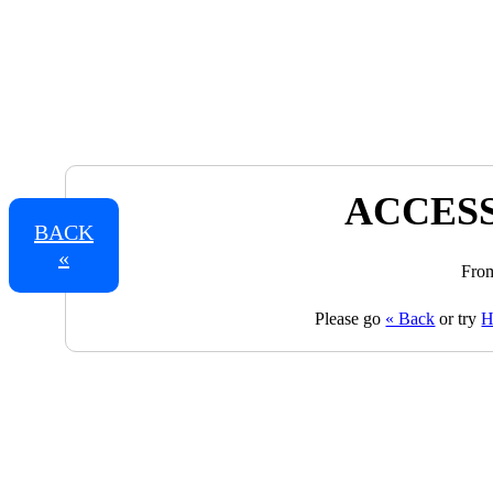
ACCESS
BACK
«
From
Please go
« Back
or try
H